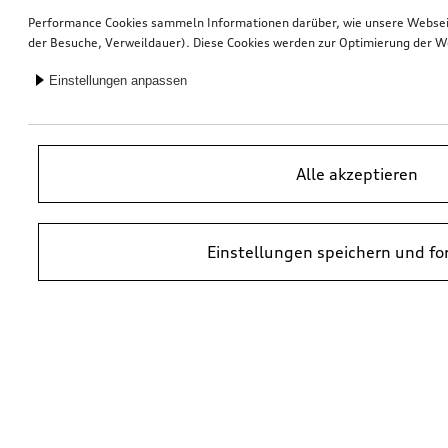
Performance Cookies sammeln Informationen darüber, wie unsere Webseite
der Besuche, Verweildauer). Diese Cookies werden zur Optimierung der W
Einstellungen anpassen
Alle akzeptieren
Einstellungen speichern und fo
*UVP = Unverbindliche Preisempfehlung des Herstellers. Die Preise von
Audi Partnern können abweichen. Durch den Einbau und durch
erforderliche Audi Originalteile können zusätzliche Kosten entstehen.