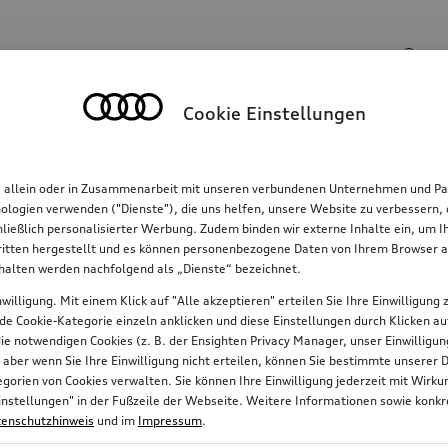
Suchinhalte
Cookie Einstellungen
Familie
Komfort & Schutz
E-Mobilität
R
, allein oder in Zusammenarbeit mit unseren verbundenen Unternehmen und Par
hnologien verwenden ("Dienste"), die uns helfen, unsere Website zu verbessern
hließlich personalisierter Werbung. Zudem binden wir externe Inhalte ein, um 
tten hergestellt und es können personenbezogene Daten von Ihrem Browser an 
nhalten werden nachfolgend als „Dienste“ bezeichnet.
willigung. Mit einem Klick auf "Alle akzeptieren" erteilen Sie Ihre Einwilligun
jede Cookie-Kategorie einzeln anklicken und diese Einstellungen durch Klicken a
 die notwendigen Cookies (z. B. der Ensighten Privacy Manager, unser Einwillig
, aber wenn Sie Ihre Einwilligung nicht erteilen, können Sie bestimmte unserer 
orien von Cookies verwalten. Sie können Ihre Einwilligung jederzeit mit Wirk
e-Einstellungen" in der Fußzeile der Webseite. Weitere Informationen sowie ko
enschutzhinweis
und im
Impressum
.