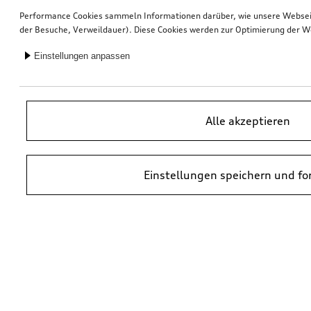
Performance Cookies sammeln Informationen darüber, wie unsere Webseite
der Besuche, Verweildauer). Diese Cookies werden zur Optimierung der W
Einstellungen anpassen
Alle akzeptieren
Einstellungen speichern und fo
*UVP = Unverbindliche Preisempfehlung des Herstellers. Die Preise von
Audi Partnern können abweichen. Durch den Einbau und durch
erforderliche Audi Originalteile können zusätzliche Kosten entstehen.