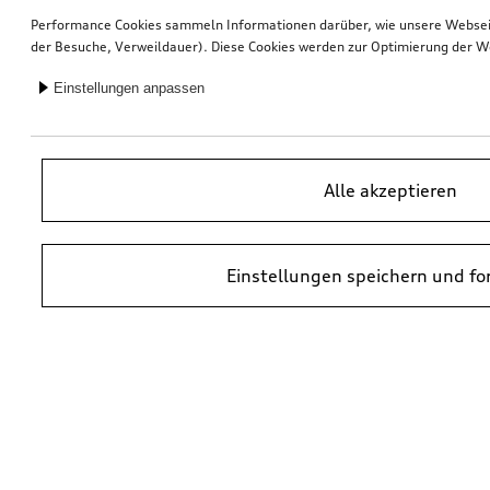
Performance Cookies sammeln Informationen darüber, wie unsere Webseite
der Besuche, Verweildauer). Diese Cookies werden zur Optimierung der W
Einstellungen anpassen
Alle akzeptieren
Einstellungen speichern und fo
*UVP = Unverbindliche Preisempfehlung des Herstellers. Die Preise von
Audi Partnern können abweichen. Durch den Einbau und durch
erforderliche Audi Originalteile können zusätzliche Kosten entstehen.