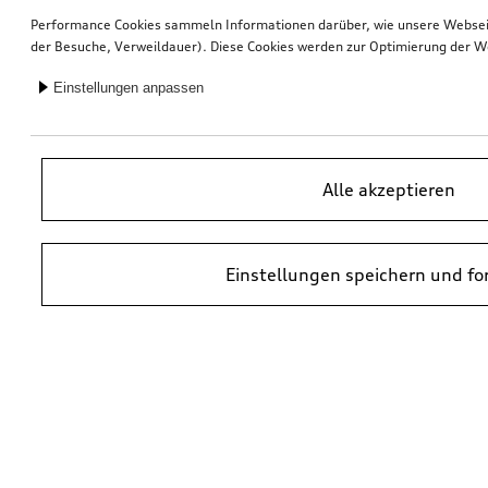
Performance Cookies sammeln Informationen darüber, wie unsere Webseite
der Besuche, Verweildauer). Diese Cookies werden zur Optimierung der W
Einstellungen anpassen
Alle akzeptieren
Einstellungen speichern und fo
*UVP = Unverbindliche Preisempfehlung des Herstellers. Die Preise von
Audi Partnern können abweichen. Durch den Einbau und durch
erforderliche Audi Originalteile können zusätzliche Kosten entstehen.