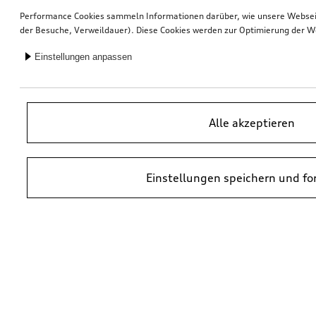
Performance Cookies sammeln Informationen darüber, wie unsere Webseite
der Besuche, Verweildauer). Diese Cookies werden zur Optimierung der W
Einstellungen anpassen
Alle akzeptieren
Einstellungen speichern und fo
*UVP = Unverbindliche Preisempfehlung des Herstellers. Die Preise von
Audi Partnern können abweichen. Durch den Einbau und durch
erforderliche Audi Originalteile können zusätzliche Kosten entstehen.