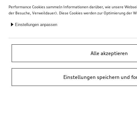
Performance Cookies sammeln Informationen darüber, wie unsere Webseite
der Besuche, Verweildauer). Diese Cookies werden zur Optimierung der W
Einstellungen anpassen
Alle akzeptieren
Einstellungen speichern und fo
*UVP = Unverbindliche Preisempfehlung des Herstellers. Die Preise von
Audi Partnern können abweichen. Durch den Einbau und durch
erforderliche Audi Originalteile können zusätzliche Kosten entstehen.