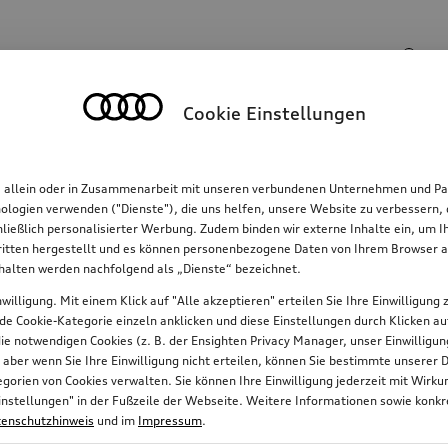
Suchinhalte
Cookie Einstellungen
Familie
Komfort & Schutz
E-Mobilität
R
, allein oder in Zusammenarbeit mit unseren verbundenen Unternehmen und Par
hnologien verwenden ("Dienste"), die uns helfen, unsere Website zu verbessern
hließlich personalisierter Werbung. Zudem binden wir externe Inhalte ein, um 
tten hergestellt und es können personenbezogene Daten von Ihrem Browser an 
nhalten werden nachfolgend als „Dienste“ bezeichnet.
willigung. Mit einem Klick auf "Alle akzeptieren" erteilen Sie Ihre Einwilligun
jede Cookie-Kategorie einzeln anklicken und diese Einstellungen durch Klicken a
 die notwendigen Cookies (z. B. der Ensighten Privacy Manager, unser Einwillig
, aber wenn Sie Ihre Einwilligung nicht erteilen, können Sie bestimmte unserer 
orien von Cookies verwalten. Sie können Ihre Einwilligung jederzeit mit Wirk
e-Einstellungen" in der Fußzeile der Webseite. Weitere Informationen sowie ko
enschutzhinweis
und im
Impressum
.