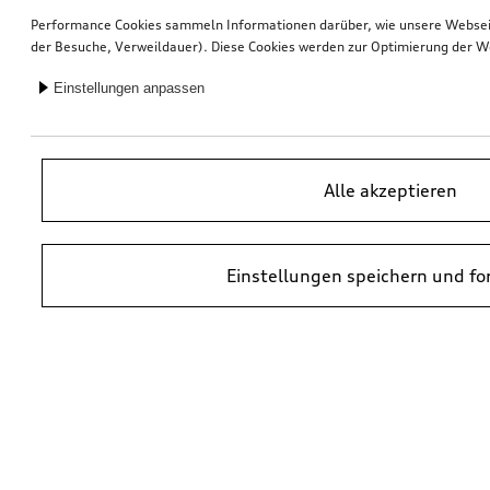
Performance Cookies sammeln Informationen darüber, wie unsere Webseite
der Besuche, Verweildauer). Diese Cookies werden zur Optimierung der W
Einstellungen anpassen
Alle akzeptieren
Einstellungen speichern und fo
*UVP = Unverbindliche Preisempfehlung des Herstellers. Die Preise von
Audi Partnern können abweichen. Durch den Einbau und durch
erforderliche Audi Originalteile können zusätzliche Kosten entstehen.