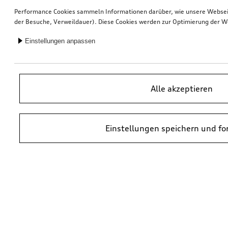
Performance Cookies sammeln Informationen darüber, wie unsere Webseite
der Besuche, Verweildauer). Diese Cookies werden zur Optimierung der W
Einstellungen anpassen
Alle akzeptieren
Einstellungen speichern und fo
*UVP = Unverbindliche Preisempfehlung des Herstellers. Die Preise von
Audi Partnern können abweichen. Durch den Einbau und durch
erforderliche Audi Originalteile können zusätzliche Kosten entstehen.