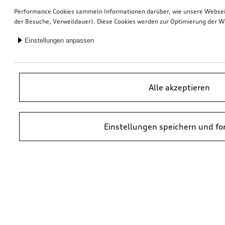
Performance Cookies sammeln Informationen darüber, wie unsere Webseite
der Besuche, Verweildauer). Diese Cookies werden zur Optimierung der W
Einstellungen anpassen
Alle akzeptieren
Einstellungen speichern und fo
*UVP = Unverbindliche Preisempfehlung des Herstellers. Die Preise von
Audi Partnern können abweichen. Durch den Einbau und durch
erforderliche Audi Originalteile können zusätzliche Kosten entstehen.