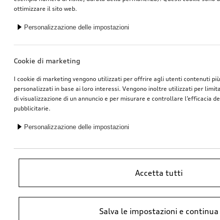
ottimizzare il sito web.
Personalizzazione delle impostazioni
Cookie di marketing
I cookie di marketing vengono utilizzati per offrire agli utenti contenuti pi
personalizzati in base ai loro interessi. Vengono inoltre utilizzati per limi
di visualizzazione di un annuncio e per misurare e controllare l’efficacia 
pubblicitarie.
Personalizzazione delle impostazioni
Accetta tutti
*Prezzo raccomandato non vincolante dell’importatore AMAG Import SA.
Salva le impostazioni e continua
IVA inclusa. I prezzi presso il concessionario Audi potrebbero differire;
ulteriori costi potrebbero derivare dal montaggio e da Ricambi Originali