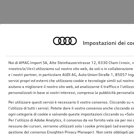
Impostazioni dei co
Noi di AMAG Import SA, Alte Steinhauserstrasse 12, 6330 Cham («noi», «
«nostro/a/i/e») utilizziamo sul nostro sito web, da soli o in collaborazione 
e i nostri partner, in particolare AUDI AG, Auto-Union-Straße 1, 85057 In
servizi propri ed esterni che utilizzano cookie e tecnologie simili sul nostro
aiutano a migliorare il nostro sito web, ad analizzarne il traffico e l’utiliz
personalizzati in base ai vostri interessi, compresa la pubblicità personal
Per utilizzare questi servizi è necessario il vostro consenso. Cliccando su 
l’utilizzo di tutti i servizi. Potete dare il vostro consenso anche cliccando 
ogni categoria di cookie e salvando queste impostazioni cliccando su «Salv
Per l’utilizzo di Adobe Analytics, il consenso da voi fornito vale sia per noi
nessuno dei cursori, verranno utilizzati solo i cookie principali (ad esempio
gestione del consenso Ensighten Privacy Manager). Non siete obbligati per