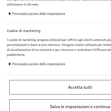
ottimizzare il sito web.
Personalizzazione delle impostazioni
Cookie di marketing
I cookie di marketing vengono utilizzati per offrire agli utenti contenuti pi
personalizzati in base ai loro interessi. Vengono inoltre utilizzati per limi
di visualizzazione di un annuncio e per misurare e controllare l’efficacia 
pubblicitarie.
Personalizzazione delle impostazioni
Accetta tutti
*Prezzo raccomandato non vincolante dell’importatore AMAG Import SA.
Salva le impostazioni e continua
IVA inclusa. I prezzi presso il concessionario Audi potrebbero differire;
ulteriori costi potrebbero derivare dal montaggio e da Ricambi Originali