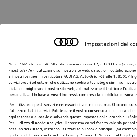
Impostazioni dei co
Noi di AMAG Import SA, Alte Steinhauserstrasse 12, 6330 Cham («noi», «
«nostro/a/i/e») utilizziamo sul nostro sito web, da soli o in collaborazione 
e i nostri partner, in particolare AUDI AG, Auto-Union-Straße 1, 85057 In
servizi propri ed esterni che utilizzano cookie e tecnologie simili sul nostro
aiutano a migliorare il nostro sito web, ad analizzarne il traffico e l’utiliz
personalizzati in base ai vostri interessi, compresa la pubblicità personal
Per utilizzare questi servizi è necessario il vostro consenso. Cliccando su 
l’utilizzo di tutti i servizi. Potete dare il vostro consenso anche cliccando 
ogni categoria di cookie e salvando queste impostazioni cliccando su «Salv
Per l’utilizzo di Adobe Analytics, il consenso da voi fornito vale sia per noi
nessuno dei cursori, verranno utilizzati solo i cookie principali (ad esempio
gestione del consenso Ensighten Privacy Manager). Non siete obbligati per