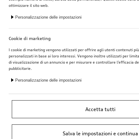
ottimizzare il sito web.
Personalizzazione delle impostazioni
Cookie di marketing
I cookie di marketing vengono utilizzati per offrire agli utenti contenuti pi
personalizzati in base ai loro interessi. Vengono inoltre utilizzati per limi
di visualizzazione di un annuncio e per misurare e controllare l’efficacia 
pubblicitarie.
Personalizzazione delle impostazioni
Accetta tutti
*Prezzo raccomandato non vincolante dell’importatore AMAG Import SA.
Salva le impostazioni e continua
IVA inclusa. I prezzi presso il concessionario Audi potrebbero differire;
ulteriori costi potrebbero derivare dal montaggio e da Ricambi Originali