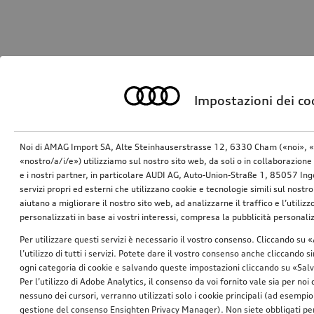
Impostazioni dei co
Noi di AMAG Import SA, Alte Steinhauserstrasse 12, 6330 Cham («noi», «
«nostro/a/i/e») utilizziamo sul nostro sito web, da soli o in collaborazione 
e i nostri partner, in particolare AUDI AG, Auto-Union-Straße 1, 85057 In
servizi propri ed esterni che utilizzano cookie e tecnologie simili sul nostro
aiutano a migliorare il nostro sito web, ad analizzarne il traffico e l’utiliz
personalizzati in base ai vostri interessi, compresa la pubblicità personal
Per utilizzare questi servizi è necessario il vostro consenso. Cliccando su 
l’utilizzo di tutti i servizi. Potete dare il vostro consenso anche cliccando 
ogni categoria di cookie e salvando queste impostazioni cliccando su «Salv
Per l’utilizzo di Adobe Analytics, il consenso da voi fornito vale sia per noi
nessuno dei cursori, verranno utilizzati solo i cookie principali (ad esempio
gestione del consenso Ensighten Privacy Manager). Non siete obbligati per