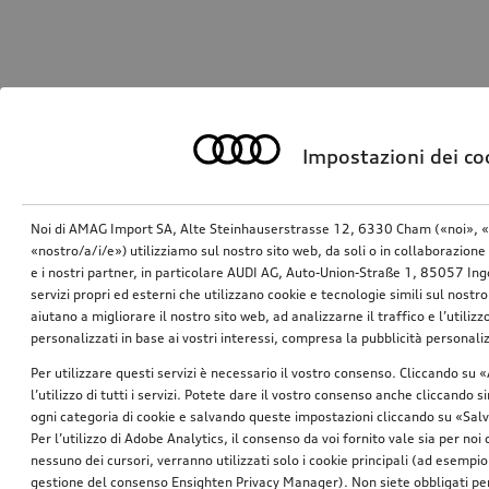
Impostazioni dei co
Noi di AMAG Import SA, Alte Steinhauserstrasse 12, 6330 Cham («noi», «
«nostro/a/i/e») utilizziamo sul nostro sito web, da soli o in collaborazione 
e i nostri partner, in particolare AUDI AG, Auto-Union-Straße 1, 85057 In
servizi propri ed esterni che utilizzano cookie e tecnologie simili sul nostro
aiutano a migliorare il nostro sito web, ad analizzarne il traffico e l’utiliz
personalizzati in base ai vostri interessi, compresa la pubblicità personal
Per utilizzare questi servizi è necessario il vostro consenso. Cliccando su 
l’utilizzo di tutti i servizi. Potete dare il vostro consenso anche cliccando 
ogni categoria di cookie e salvando queste impostazioni cliccando su «Salv
Per l’utilizzo di Adobe Analytics, il consenso da voi fornito vale sia per noi
nessuno dei cursori, verranno utilizzati solo i cookie principali (ad esempio
gestione del consenso Ensighten Privacy Manager). Non siete obbligati per