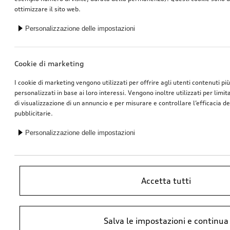
ottimizzare il sito web.
Personalizzazione delle impostazioni
Cookie di marketing
I cookie di marketing vengono utilizzati per offrire agli utenti contenuti pi
personalizzati in base ai loro interessi. Vengono inoltre utilizzati per limi
di visualizzazione di un annuncio e per misurare e controllare l’efficacia 
pubblicitarie.
Personalizzazione delle impostazioni
Accetta tutti
*Prezzo raccomandato non vincolante dell’importatore AMAG Import SA.
Salva le impostazioni e continua
IVA inclusa. I prezzi presso il concessionario Audi potrebbero differire;
ulteriori costi potrebbero derivare dal montaggio e da Ricambi Originali