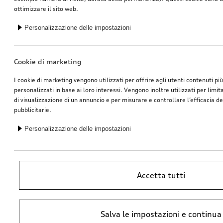
ottimizzare il sito web.
Personalizzazione delle impostazioni
Cookie di marketing
I cookie di marketing vengono utilizzati per offrire agli utenti contenuti pi
personalizzati in base ai loro interessi. Vengono inoltre utilizzati per limi
di visualizzazione di un annuncio e per misurare e controllare l’efficacia 
pubblicitarie.
Personalizzazione delle impostazioni
Accetta tutti
*Prezzo raccomandato non vincolante dell’importatore AMAG Import SA.
Salva le impostazioni e continua
IVA inclusa. I prezzi presso il concessionario Audi potrebbero differire;
ulteriori costi potrebbero derivare dal montaggio e da Ricambi Originali