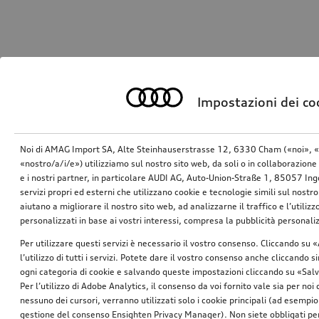
Impostazioni dei co
Noi di AMAG Import SA, Alte Steinhauserstrasse 12, 6330 Cham («noi», «
«nostro/a/i/e») utilizziamo sul nostro sito web, da soli o in collaborazione 
e i nostri partner, in particolare AUDI AG, Auto-Union-Straße 1, 85057 In
servizi propri ed esterni che utilizzano cookie e tecnologie simili sul nostro
aiutano a migliorare il nostro sito web, ad analizzarne il traffico e l’utiliz
personalizzati in base ai vostri interessi, compresa la pubblicità personal
Per utilizzare questi servizi è necessario il vostro consenso. Cliccando su 
l’utilizzo di tutti i servizi. Potete dare il vostro consenso anche cliccando 
ogni categoria di cookie e salvando queste impostazioni cliccando su «Salv
Per l’utilizzo di Adobe Analytics, il consenso da voi fornito vale sia per noi
nessuno dei cursori, verranno utilizzati solo i cookie principali (ad esempio
gestione del consenso Ensighten Privacy Manager). Non siete obbligati per