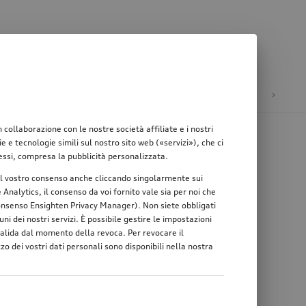
ione
Mobilità elettrica
ollaborazione con le nostre società affiliate e i nostri
e tecnologie simili sul nostro sito web («servizi»), che ci
teressi, compresa la pubblicità personalizzata.
re il vostro consenso anche cliccando singolarmente sui
Analytics, il consenso da voi fornito vale sia per noi che
 consenso Ensighten Privacy Manager). Non siete obbligati
ni dei nostri servizi. È possibile gestire le impostazioni
 valida dal momento della revoca. Per revocare il
zo dei vostri dati personali sono disponibili nella nostra