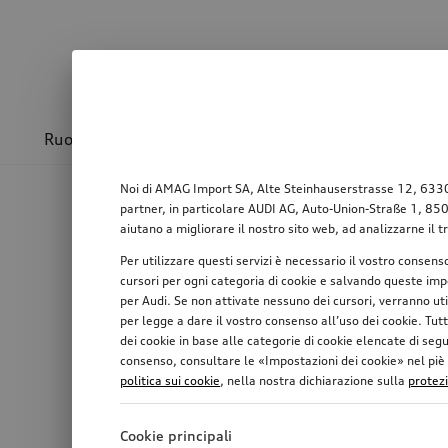
Ruote & cerchioni
Sport & design
Trasport
Noi di AMAG Import SA, Alte Steinhauserstrasse 12, 6330 Ch
partner, in particolare AUDI AG, Auto-Union-Straße 1, 85057
aiutano a migliorare il nostro sito web, ad analizzarne il t
Per utilizzare questi servizi è necessario il vostro consens
cursori per ogni categoria di cookie e salvando queste impo
per Audi. Se non attivate nessuno dei cursori, verranno ut
per legge a dare il vostro consenso all’uso dei cookie. Tutt
dei cookie in base alle categorie di cookie elencate di seg
consenso, consultare le «Impostazioni dei cookie» nel piè di
politica sui cookie
, nella nostra dichiarazione sulla
protez
Cookie principali