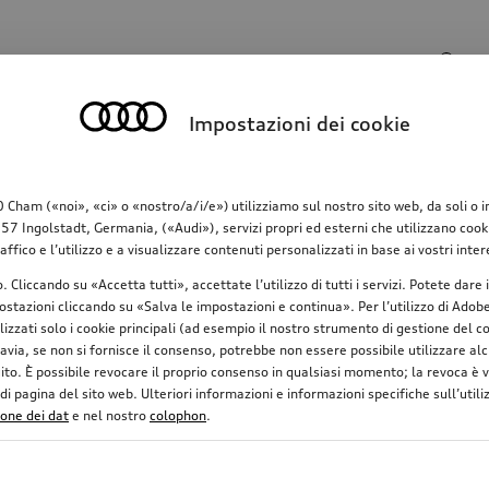
Campo di ricerca
Impostazioni dei cookie
o
Comunicazione
Famiglia
Comfort & protez
am («noi», «ci» o «nostro/a/i/e») utilizziamo sul nostro sito web, da soli o in c
 Ingolstadt, Germania, («Audi»), servizi propri ed esterni che utilizzano cookie 
raffico e l’utilizzo e a visualizzare contenuti personalizzati in base ai vostri in
o. Cliccando su «Accetta tutti», accettate l’utilizzo di tutti i servizi. Potete da
stazioni cliccando su «Salva le impostazioni e continua». Per l’utilizzo di Adobe 
ilizzati solo i cookie principali (ad esempio il nostro strumento di gestione del
avia, se non si fornisce il consenso, potrebbe non essere possibile utilizzare alcu
uito. È possibile revocare il proprio consenso in qualsiasi momento; la revoca è
 pagina del sito web. Ulteriori informazioni e informazioni specifiche sull’utiliz
ione dei dat
e nel nostro
colophon
.