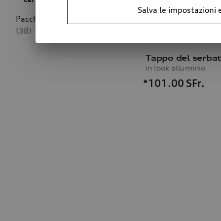
Salva le impostazioni 
Pacchetti di equipaggiamento
(38)
in look alluminio
*101.00
SFr.