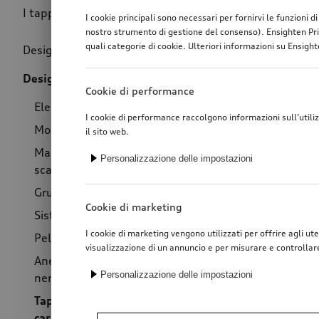
I tappi del serbatoio di alta qualità, decorati con i qua
I cookie principali sono necessari per fornirvi le funzioni 
nostro strumento di gestione del consenso). Ensighten Pri
quali categorie di cookie. Ulteriori informazioni su Ensighte
Design d'interni
(79)
Prezzo
Design esterno
(246)
Cookie di performance
Elementi applicati
(93)
I cookie di performance raccolgono informazioni sull’utili
Modanature
(6)
il sito web.
Mascherine per terminali di
Personalizzazione delle impostazioni
scarico sportive
(26)
Gruppi ottici posteriori
(1)
Cookie di marketing
Sistemi sound motore
(1)
I cookie di marketing vengono utilizzati per offrire agli ute
Pellicole adesive
(35)
visualizzazione di un annuncio e per misurare e controllar
Anelli Audi e targa modello in
Personalizzazione delle impostazioni
nero
(83)
Tappo del serbatoio del
carburante
(1)