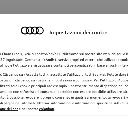
Campo di ricerca
Impostazioni dei cookie
o
Comunicazione
Famiglia
Comfort & protez
am («noi», «ci» o «nostro/a/i/e») utilizziamo sul nostro sito web, da soli o in c
 Ingolstadt, Germania, («Audi»), servizi propri ed esterni che utilizzano cookie 
raffico e l’utilizzo e a visualizzare contenuti personalizzati in base ai vostri in
urante
o. Cliccando su «Accetta tutti», accettate l’utilizzo di tutti i servizi. Potete da
stazioni cliccando su «Salva le impostazioni e continua». Per l’utilizzo di Adobe 
ilizzati solo i cookie principali (ad esempio il nostro strumento di gestione del
io del carburante
avia, se non si fornisce il consenso, potrebbe non essere possibile utilizzare alcu
uito. È possibile revocare il proprio consenso in qualsiasi momento; la revoca è
 pagina del sito web. Ulteriori informazioni e informazioni specifiche sull’utiliz
ione dei dat
e nel nostro
colophon
.