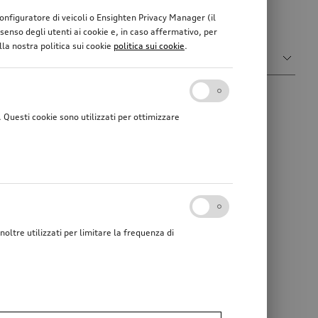
 fin nei minimi dettagli.
 configuratore di veicoli o Ensighten Privacy Manager (il
enso degli utenti ai cookie e, in caso affermativo, per
Ordina per
lla nostra politica sui cookie
politica sui cookie
.
Rilevanza
Questi cookie sono utilizzati per ottimizzare
noltre utilizzati per limitare la frequenza di