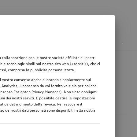
ione
Mobilità elettrica
ollaborazione con le nostre società affiliate e i nostri
e tecnologie simili sul nostro sito web («servizi»), che ci
teressi, compresa la pubblicità personalizzata.
re il vostro consenso anche cliccando singolarmente sui
Analytics, il consenso da voi fornito vale sia per noi che
 consenso Ensighten Privacy Manager). Non siete obbligati
1
ni dei nostri servizi. È possibile gestire le impostazioni
 valida dal momento della revoca. Per revocare il
zo dei vostri dati personali sono disponibili nella nostra