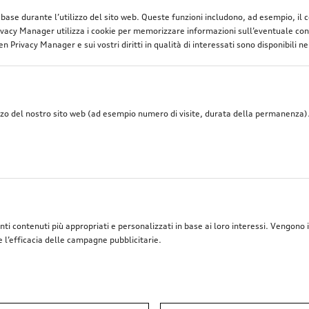
ttro anelli Audi, completano l'auto dei veri appassionati Audi
di base durante l’utilizzo del sito web. Queste funzioni includono, ad esempio, il
vacy Manager utilizza i cookie per memorizzare informazioni sull’eventuale cons
n Privacy Manager e sui vostri diritti in qualità di interessati sono disponibili ne
zzo del nostro sito web (ad esempio numero di visite, durata della permanenza). 
nti contenuti più appropriati e personalizzati in base ai loro interessi. Vengono i
e l’efficacia delle campagne pubblicitarie.