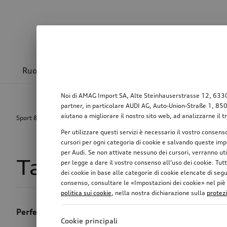
Ruote & cerchioni
Sport & design
Trasport
Noi di AMAG Import SA, Alte Steinhauserstrasse 12, 6330 Ch
partner, in particolare AUDI AG, Auto-Union-Straße 1, 85057
aiutano a migliorare il nostro sito web, ad analizzarne il t
Sport & design
Design esterno
Tappo del serbatoio del carb
Per utilizzare questi servizi è necessario il vostro consens
cursori per ogni categoria di cookie e salvando queste impo
per Audi. Se non attivate nessuno dei cursori, verranno ut
Tappo del serbato
per legge a dare il vostro consenso all’uso dei cookie. Tutt
dei cookie in base alle categorie di cookie elencate di seg
consenso, consultare le «Impostazioni dei cookie» nel piè di
politica sui cookie
, nella nostra dichiarazione sulla
protez
Perfezione fin nei minimi dettagli
Cookie principali