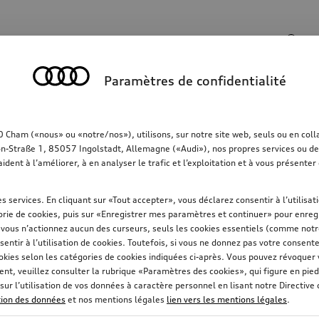
Champ de recherche
Paramètres de confidentialité
rt
Communication
Famille
Confort & protec
ham («nous» ou «notre/nos»), utilisons, sur notre site web, seuls ou en collab
on-Straße 1, 85057 Ingolstadt, Allemagne («Audi»), nos propres services ou des 
aident à l’améliorer, à en analyser le trafic et l’exploitation et à vous présent
s services. En cliquant sur «Tout accepter», vous déclarez consentir à l’utilisa
rie de cookies, puis sur «Enregistrer mes paramètres et continuer» pour enregi
i vous n’actionnez aucun des curseurs, seuls les cookies essentiels (comme not
sentir à l’utilisation de cookies. Toutefois, si vous ne donnez pas votre consent
okies selon les catégories de cookies indiquées ci-après. Vous pouvez révoque
t, veuillez consulter la rubrique «Paramètres des cookies», qui figure en pied
sur l’utilisation de vos données à caractère personnel en lisant notre Directive
ction des données
et nos mentions légales
lien vers les mentions légales
.