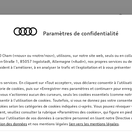
Champ de recherche
Paramètres de confidentialité
rt
Communication
Famille
Confort & protec
ham («nous» ou «notre/nos»), utilisons, sur notre site web, seuls ou en collab
on-Straße 1, 85057 Ingolstadt, Allemagne («Audi»), nos propres services ou des 
aident à l’améliorer, à en analyser le trafic et l’exploitation et à vous présent
s services. En cliquant sur «Tout accepter», vous déclarez consentir à l’utilisa
rie de cookies, puis sur «Enregistrer mes paramètres et continuer» pour enregi
i vous n’actionnez aucun des curseurs, seuls les cookies essentiels (comme not
sentir à l’utilisation de cookies. Toutefois, si vous ne donnez pas votre consent
okies selon les catégories de cookies indiquées ci-après. Vous pouvez révoque
t, veuillez consulter la rubrique «Paramètres des cookies», qui figure en pied
sur l’utilisation de vos données à caractère personnel en lisant notre Directive
ction des données
et nos mentions légales
lien vers les mentions légales
.