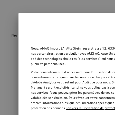
Roues & jantes
Design & sportivité
Transpo
Nous, AMAG Import SA, Alte Steinhauserstrasse 12, 6330 C
nos partenaires, et en particulier avec AUDI AG, Auto-Uni
et à des technologies similaires («les services») qui nous 
publicité personnalisée.
Votre consentement est nécessaire pour l’utilisation de ce
consentement en cliquant sur le curseur de chaque catégo
d’Adobe Analytics vaut autant pour Audi que pour nous. S
Manager) seront exploités. La loi ne vous oblige pas à con
nos services. Vous pouvez gérer les paramètres de vos co
valable dès son émission. Pour révoquer votre consentemen
amples informations ainsi que des indications spécifiques 
protection des données
lien vers la Déclaration de prote